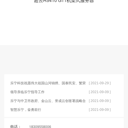
超云R5410 G11机架式服务器
乐宁科技祝愿伟大祖国山河锦绣、国泰民安、繁荣
[ 2021-09-29 ]
富强！
领导亲临乐宁指导工作
[ 2021-09-09 ]
乐宁与中卫市政府、金山云、誉成云创签署战略合
[ 2021-09-09 ]
作框架协议
智慧乐宁，奋勇前行
[ 2021-09-09 ]
电话：
18309558006