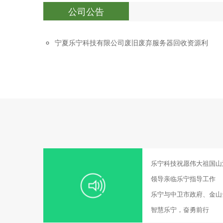
公司公告
宁夏乐宁科技有限公司废旧废弃服务器回收资源利
用项目环境影响评价公众参与信息公示
乐宁科技祝愿伟大祖国山
繁荣富强！
领导亲临乐宁指导工作
乐宁与中卫市政府、金山
略合作框架协议
智慧乐宁，奋勇前行