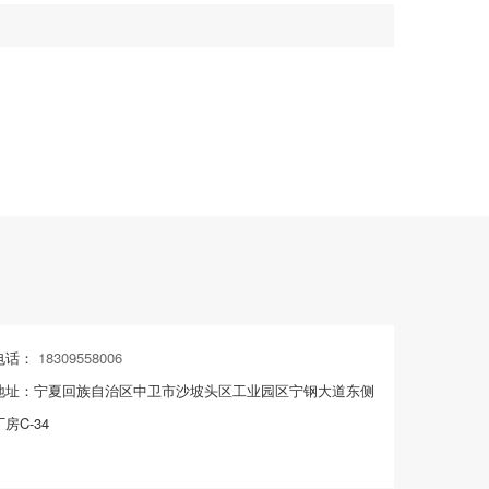
电话：
18309558006
地址：宁夏回族自治区中卫市沙坡头区工业园区宁钢大道东侧
厂房C-34