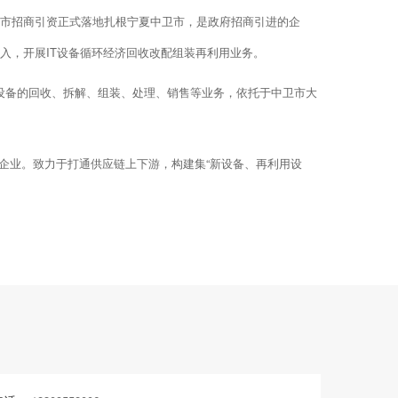
卫市招商引资正式落地扎根宁夏中卫市，是政府招商引进的企
投入，开展IT设备循环经济回收改配组装再利用业务。
设备的回收、拆解、组装、处理、销售等业务，依托于中卫市大
企业。致力于打通供应链上下游，构建集“新设备、再利用设