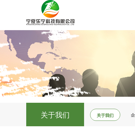
关于我们
企
关于我们