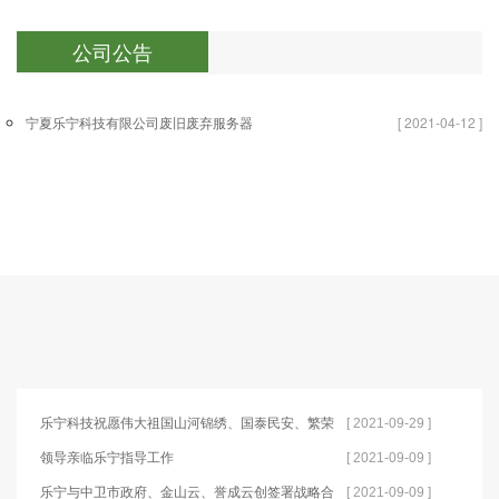
公司公告
宁夏乐宁科技有限公司废旧废弃服务器
[ 2021-04-12 ]
回收资源利用项目环境影响评价公众参
与信息公示
乐宁科技祝愿伟大祖国山河锦绣、国泰民安、繁荣
[ 2021-09-29 ]
富强！
领导亲临乐宁指导工作
[ 2021-09-09 ]
乐宁与中卫市政府、金山云、誉成云创签署战略合
[ 2021-09-09 ]