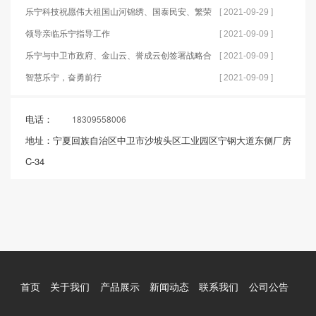
乐宁科技祝愿伟大祖国山河锦绣、国泰民安、繁荣
[ 2021-09-29 ]
富强！
领导亲临乐宁指导工作
[ 2021-09-09 ]
乐宁与中卫市政府、金山云、誉成云创签署战略合
[ 2021-09-09 ]
作框架协议
智慧乐宁，奋勇前行
[ 2021-09-09 ]
电话：
18309558006
地址：宁夏回族自治区中卫市沙坡头区工业园区宁钢大道东侧厂房
C-34
首页
关于我们
产品展示
新闻动态
联系我们
公司公告